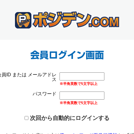
会員ID または メールアドレ
ス
※半角英数で5文字以上
パスワード
※半角英数で5文字以上
次回から自動的にログインする