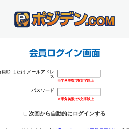
会員ID または メールアドレ
ス
※半角英数で5文字以上
パスワード
※半角英数で5文字以上
次回から自動的にログインする