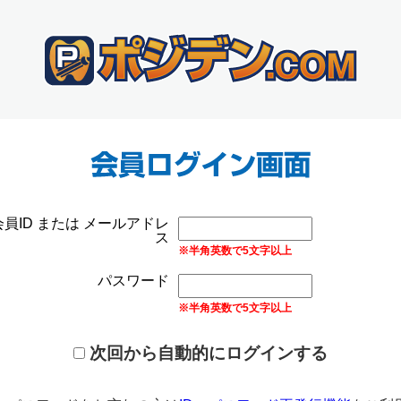
会員ID または メールアドレ
ス
※半角英数で5文字以上
パスワード
※半角英数で5文字以上
次回から自動的にログインする