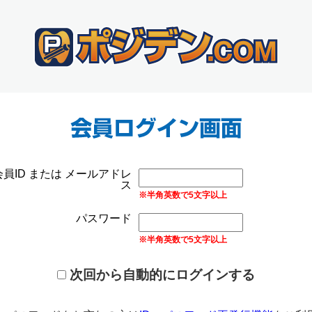
会員ID または メールアドレ
ス
※半角英数で5文字以上
パスワード
※半角英数で5文字以上
次回から自動的にログインする