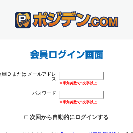
会員ID または メールアドレ
ス
※半角英数で5文字以上
パスワード
※半角英数で5文字以上
次回から自動的にログインする