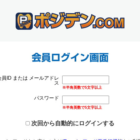
会員ID または メールアドレ
ス
※半角英数で5文字以上
パスワード
※半角英数で5文字以上
次回から自動的にログインする