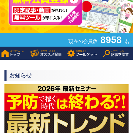
8958
'現在の会員数
名';
お知らせ