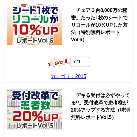
「チェア３台8,000万の秘
密」たった1枚のシートで
リコールが10％UPした方
法（特別無料レポート
Vol.6）
521
カテゴリ：2015
「デキる受付は必ずやって
る!!」受付改革で患者様が
20%アップする方法（特別
無料レポートVol.5）