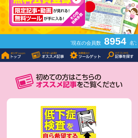
8954
'現在の会員数
名';