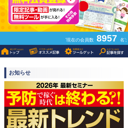
8957
'現在の会員数
名';
お知らせ