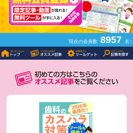
8957
'現在の会員数
名';