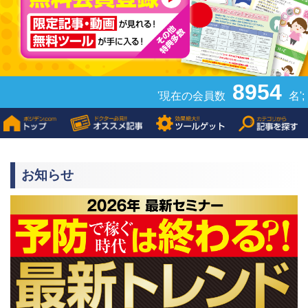
8954
'現在の会員数
名';
お知らせ