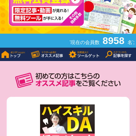
8958
'現在の会員数
名';