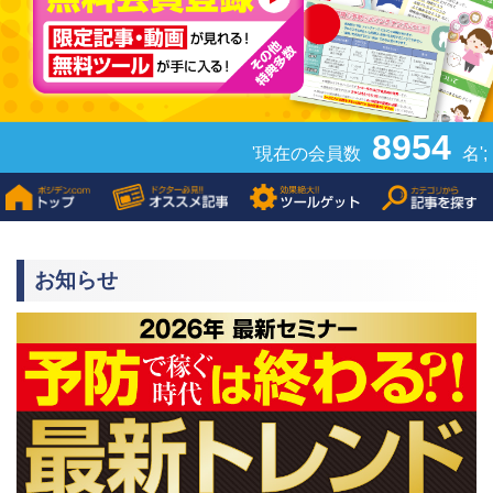
8954
'現在の会員数
名';
お知らせ