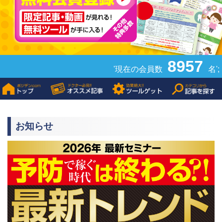
8957
'現在の会員数
名';
お知らせ