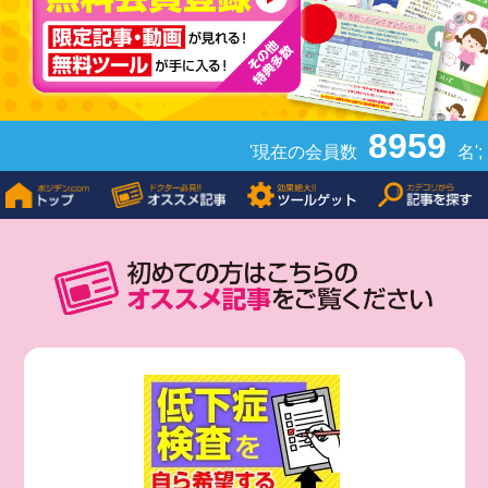
8959
'現在の会員数
名';