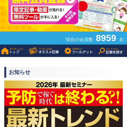
8959
'現在の会員数
名';
お知らせ