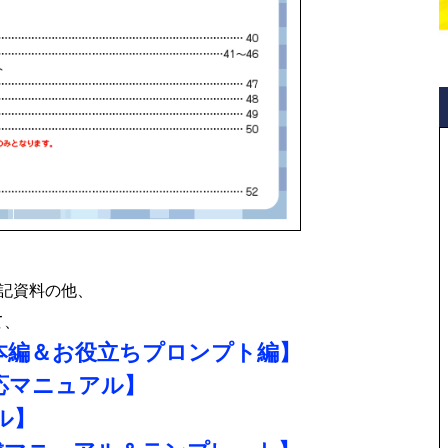
記資料の他、
て、
基本編＆お役立ちプロンプト編】
対応マニュアル】
ル】