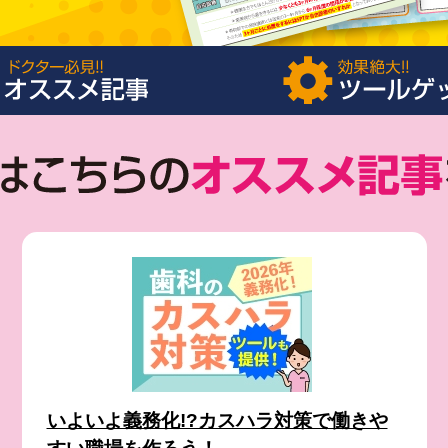
いよいよ義務化!?カスハラ対策で働きや