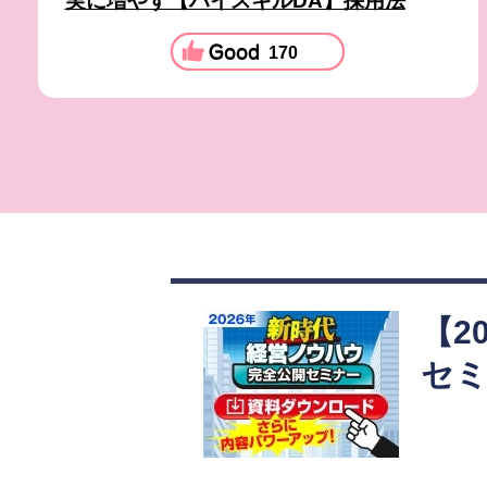
実に増やす【ハイスキルDA】採用法
170
【2
セ