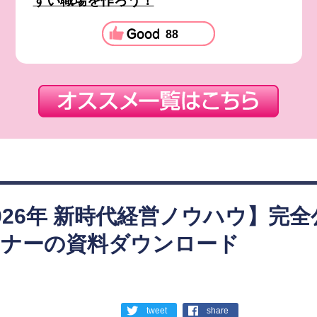
すい職場を作ろう！
88
026年 新時代経営ノウハウ】完全
ミナーの資料ダウンロード
tweet
share