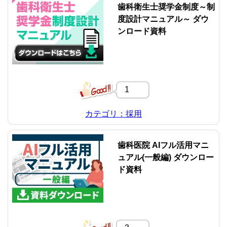
歯科衛生士奨学金制度～制
度設計マニュアル～ ダウ
ンロード資料
1
カテゴリ：採用
歯科医院 AIフル活用マニ
ュアル(一般編) ダウンロー
ド資料