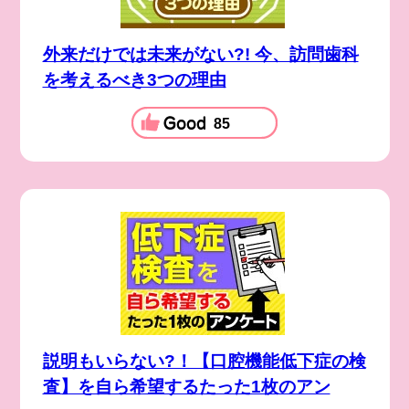
外来だけでは未来がない?! 今、訪問歯科
を考えるべき3つの理由
85
説明もいらない?！【口腔機能低下症の検
査】を自ら希望するたった1枚のアン