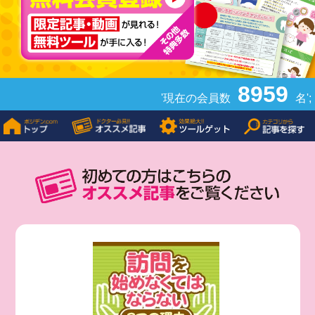
8959
'現在の会員数
名';