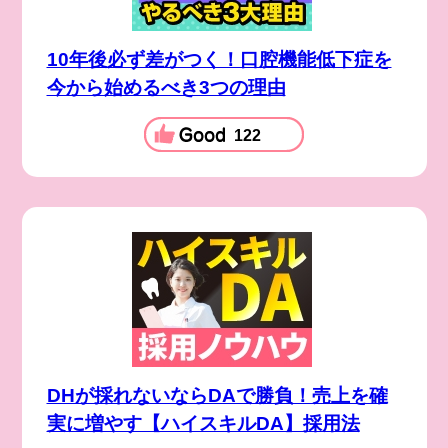
10年後必ず差がつく！口腔機能低下症を
今から始めるべき3つの理由
122
DHが採れないならDAで勝負！売上を確
実に増やす【ハイスキルDA】採用法