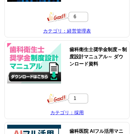
6
カテゴリ：経営管理表
歯科衛生士奨学金制度～制
度設計マニュアル～ ダウ
ンロード資料
1
カテゴリ：採用
歯科医院 AIフル活用マニ