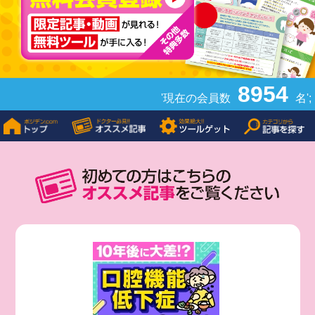
8954
'現在の会員数
名';