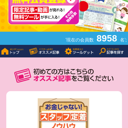
8958
'現在の会員数
名';