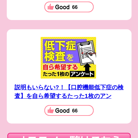
66
説明もいらない?！【口腔機能低下症の検
査】を自ら希望するたった1枚のアン
66