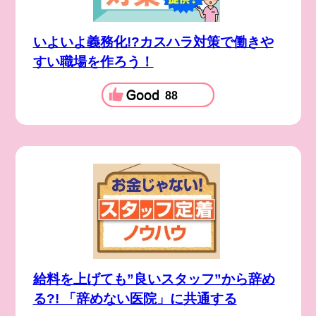
いよいよ義務化!?カスハラ対策で働きや
すい職場を作ろう！
88
給料を上げても”良いスタッフ”から辞め
る?! 「辞めない医院」に共通する