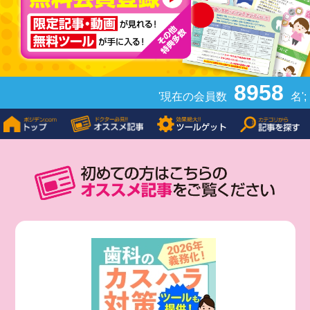
8958
'現在の会員数
名';