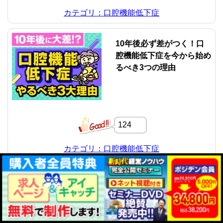
カテゴリ：口腔機能低下症
10年後必ず差がつく！口
腔機能低下症を今から始め
るべき3つの理由
124
カテゴリ：口腔機能低下症
ほとんどの医院が不十分?!
今すぐチェック！イザとい
う時に役立たない災害保険