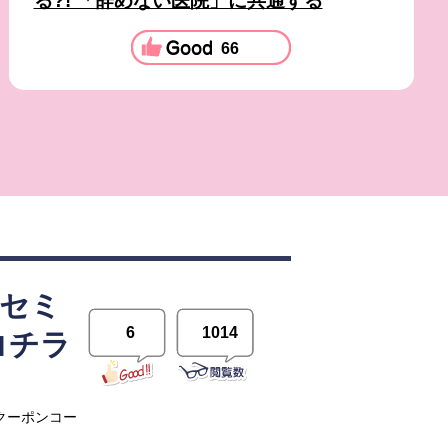
る?! 「辞めない医院」に共通する
66
開セミ
6
1014
コチラ
クーポンコー