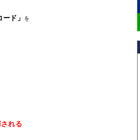
コード」
を
」
用される