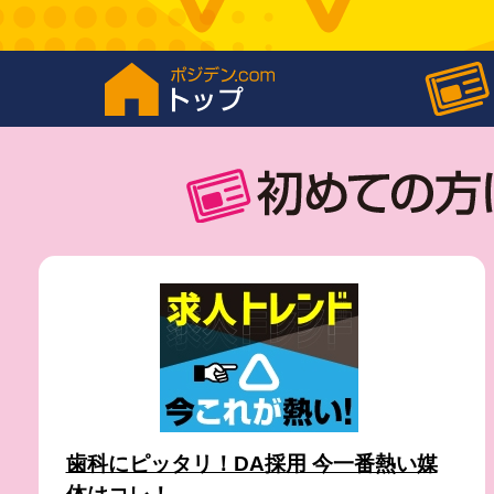
歯科にピッタリ！DA採用 今一番熱い媒