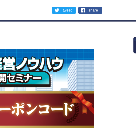
tweet
share