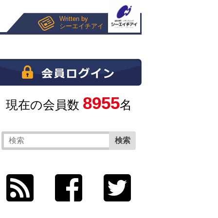
Written by
シーエイチアイ
8955
現在の会員数
名