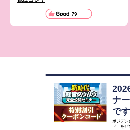
体はコレ！
79
20
ナ
で
ポジデン
ド」をぜ