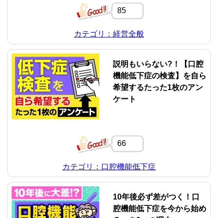
85
カテゴリ：経営全般
説明もいらない?！【口腔
機能低下症の検査】を自ら
希望するたった1枚のアン
ケート
66
カテゴリ：口腔機能低下症
10年後必ず差がつく！口
腔機能低下症を今から始め