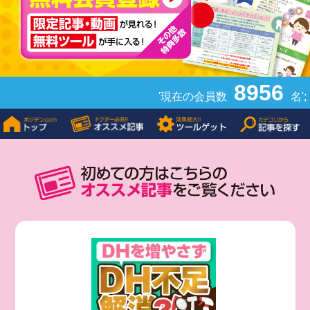
8956
'現在の会員数
名';