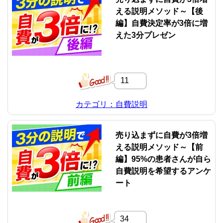
える説明メソッド～【後
編】自費決定率が3倍に増
えた3分プレゼン
11
カテゴリ：自費説明
売り込まずに自費が3倍増
える説明メソッド～【前
編】95%の患者さんが自ら
自費説明を希望するアンケ
ート
34