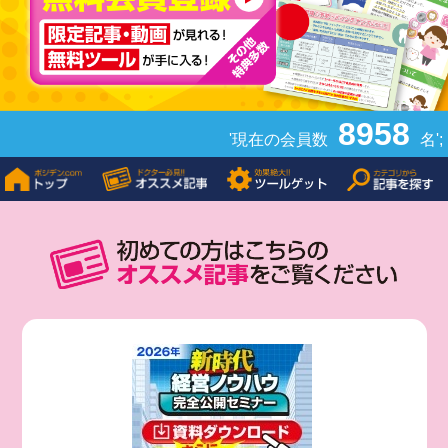
8958
'現在の会員数
名';