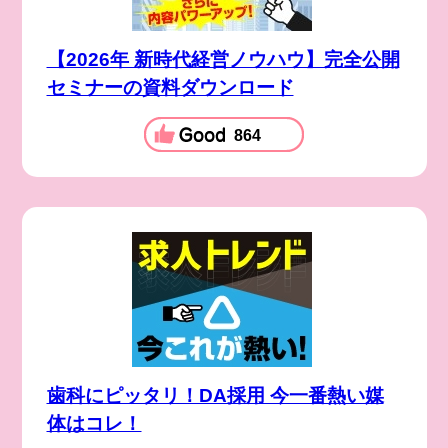
【2026年 新時代経営ノウハウ】完全公開
セミナーの資料ダウンロード
864
歯科にピッタリ！DA採用 今一番熱い媒
体はコレ！