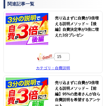
関連記事一覧
売り込まずに自費が3倍増
える説明メソッド～【後
編】自費決定率が3倍に増
えた3分プレゼン
15
カテゴリ：自費説明
売り込まずに自費が3倍増
える説明メソッド～【前
編】95%の患者さんが自ら
自費説明を希望するアンケ
ート