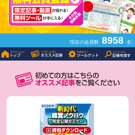
8958
'現在の会員数
名';