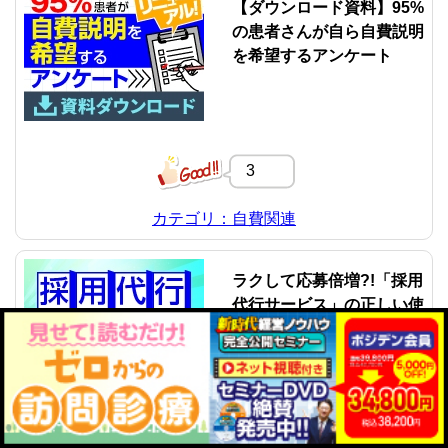
【ダウンロード資料】95%
の患者さんが自ら自費説明
を希望するアンケート
3
カテゴリ：自費関連
ラクして応募倍増?!「採用
代行サービス」の正しい使
い方
36