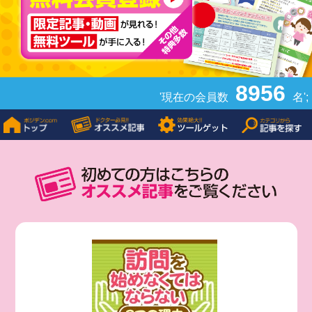
8956
'現在の会員数
名';