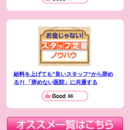
給料を上げても”良いスタッフ”から辞め
る?! 「辞めない医院」に共通する
66