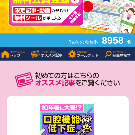
8958
'現在の会員数
名';