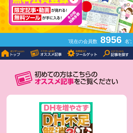
8956
'現在の会員数
名';