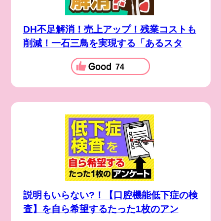
DH不足解消！売上アップ！残業コストも
削減！一石三鳥を実現する「あるスタ
74
説明もいらない?！【口腔機能低下症の検
査】を自ら希望するたった1枚のアン