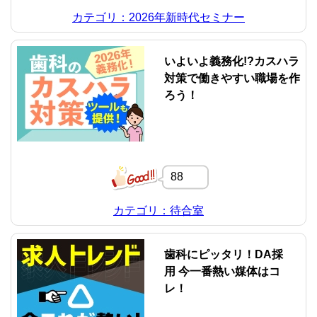
カテゴリ：2026年新時代セミナー
いよいよ義務化!?カスハラ
対策で働きやすい職場を作
ろう！
88
カテゴリ：待合室
歯科にピッタリ！DA採
用 今一番熱い媒体はコ
レ！