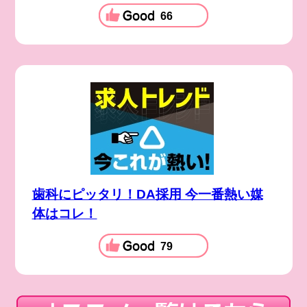
66
歯科にピッタリ！DA採用 今一番熱い媒
体はコレ！
79