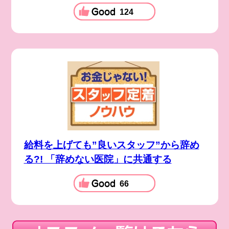
124
給料を上げても”良いスタッフ”から辞め
る?! 「辞めない医院」に共通する
66