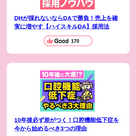
DHが採れないならDAで勝負！売上を確
実に増やす【ハイスキルDA】採用法
170
10年後必ず差がつく！口腔機能低下症を
今から始めるべき3つの理由