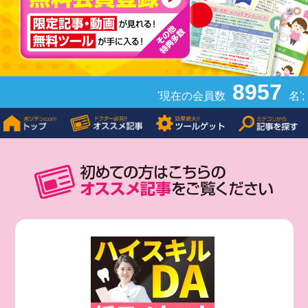
8957
'現在の会員数
名';