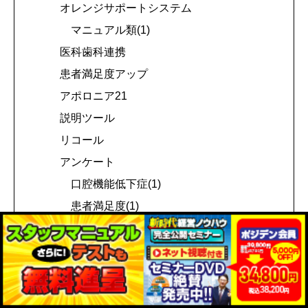
オレンジサポートシステム
マニュアル類(1)
医科歯科連携
患者満足度アップ
アポロニア21
説明ツール
リコール
アンケート
口腔機能低下症(1)
患者満足度(1)
自費関連(4)
説明資料
歯周病関連(1)
信頼度アップ(3)