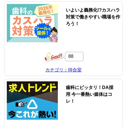
いよいよ義務化!?カスハラ
対策で働きやすい職場を作
ろう！
88
カテゴリ：待合室
歯科にピッタリ！DA採
用 今一番熱い媒体はコ
レ！