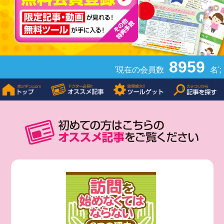
8959
'現在の会員数
名';