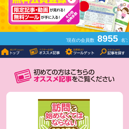
8955
'現在の会員数
名';