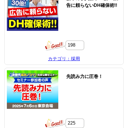
告に頼らないDH確保術!!
198
カテゴリ：採用
先読み力に圧巻！
225