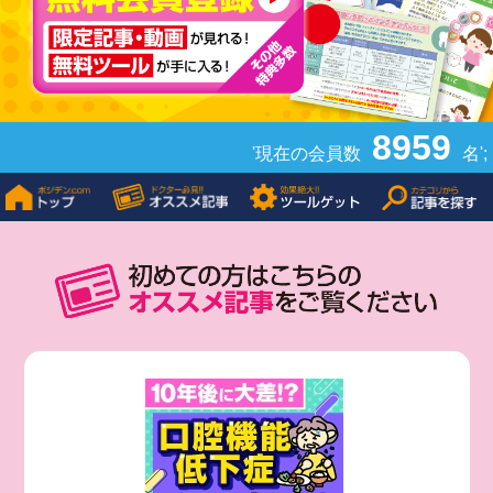
8959
'現在の会員数
名';