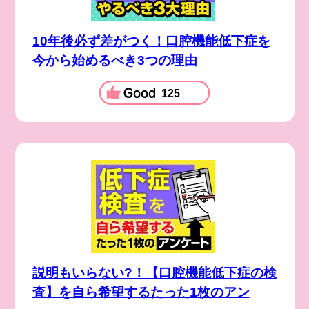
10年後必ず差がつく！口腔機能低下症を
今から始めるべき3つの理由
125
説明もいらない?！【口腔機能低下症の検
査】を自ら希望するたった1枚のアン