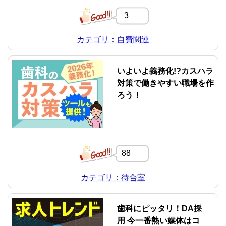
3
カテゴリ：自費関連
いよいよ義務化!?カスハラ
対策で働きやすい職場を作
ろう！
88
カテゴリ：待合室
歯科にピッタリ！DA採
用 今一番熱い媒体はコ