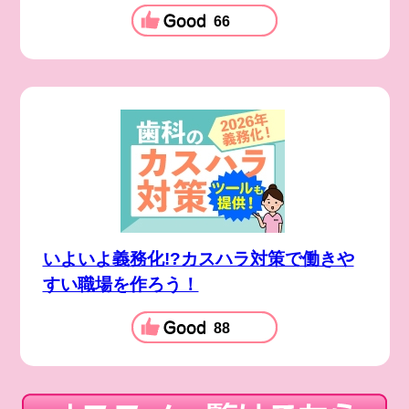
66
いよいよ義務化!?カスハラ対策で働きや
すい職場を作ろう！
88