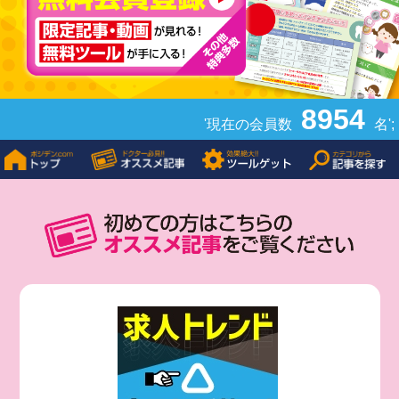
8954
'現在の会員数
名';