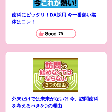
歯科にピッタリ！DA採用 今一番熱い媒
体はコレ！
79
外来だけでは未来がない?! 今、訪問歯科
を考えるべき3つの理由