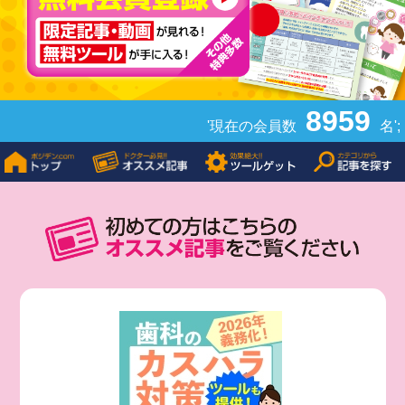
8959
'現在の会員数
名';