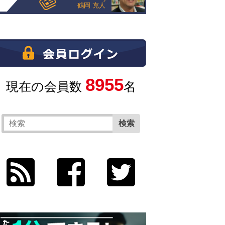
鶴岡 克人
8955
現在の会員数
名