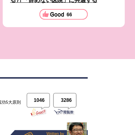
る?! 「辞めない医院」に共通する
66
1046
3286
成功5大原則
Written by