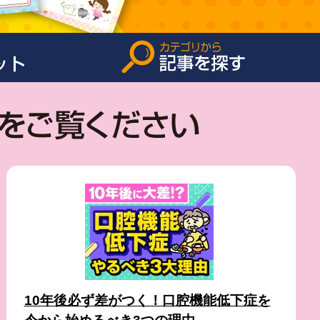
10年後必ず差がつく！口腔機能低下症を