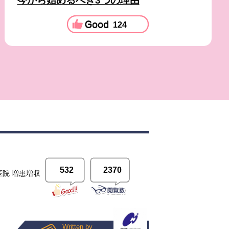
今から始めるべき3つの理由
124
532
2370
院 増患増収
Written by