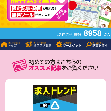
8958
'現在の会員数
名';