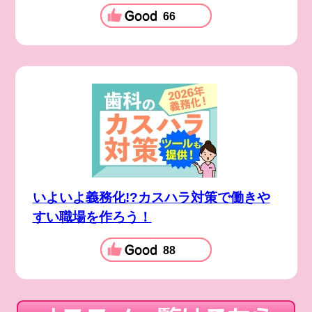
66
いよいよ義務化!?カスハラ対策で働きや
すい職場を作ろう！
88