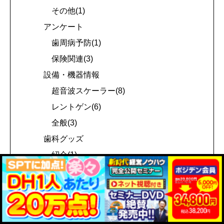
その他(1)
アンケート
歯周病予防(1)
保険関連(3)
設備・機器情報
超音波スケーラー(8)
レントゲン(6)
全般(3)
歯科グッズ
紹介(1)
使用レポート(1)
ネットで発見!!
治療・商材(1)
歯科ホームページ(1)