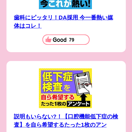
歯科にピッタリ！DA採用 今一番熱い媒
体はコレ！
79
説明もいらない?！【口腔機能低下症の検
査】を自ら希望するたった1枚のアン