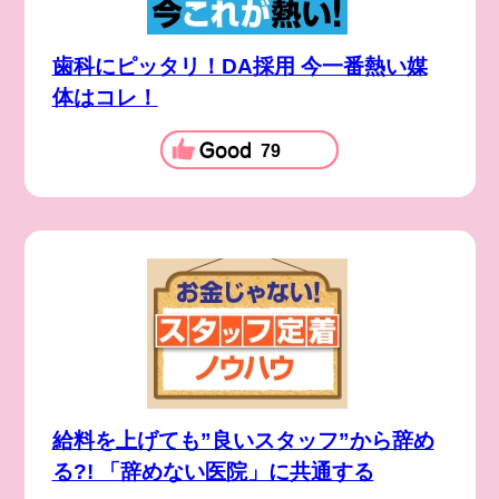
歯科にピッタリ！DA採用 今一番熱い媒
体はコレ！
79
給料を上げても”良いスタッフ”から辞め
る?! 「辞めない医院」に共通する