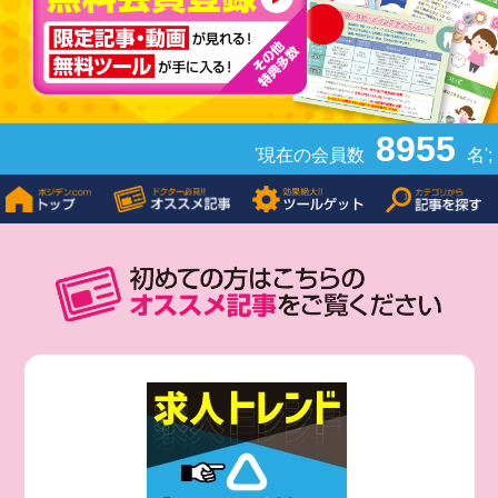
8955
'現在の会員数
名';