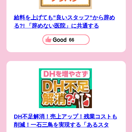
給料を上げても”良いスタッフ”から辞め
る?! 「辞めない医院」に共通する
66
DH不足解消！売上アップ！残業コストも
削減！一石三鳥を実現する「あるスタ