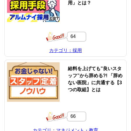
用」とは？
64
カテゴリ：採用
給料を上げても”良いスタ
ッフ”から辞める?! 「辞め
ない医院」に共通する【3
つの取組】とは
66
カテゴリ：マネジメント・教育