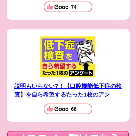
74
説明もいらない?！【口腔機能低下症の検
査】を自ら希望するたった1枚のアン
66