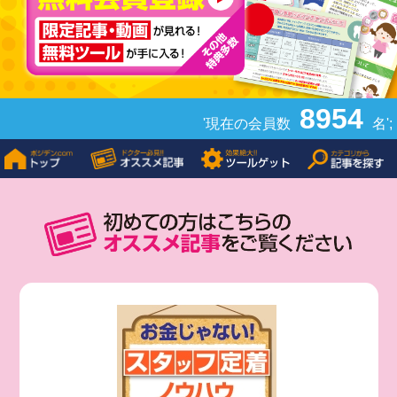
8954
'現在の会員数
名';