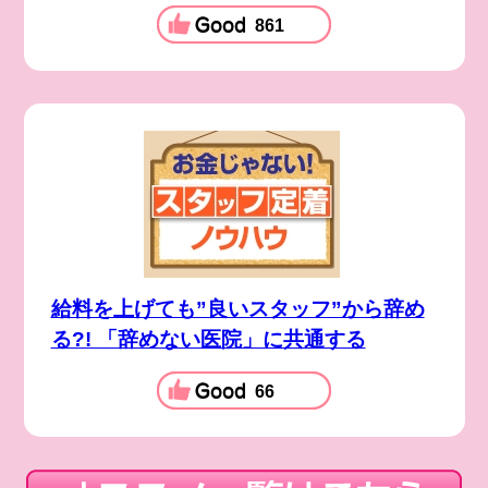
861
給料を上げても”良いスタッフ”から辞め
る?! 「辞めない医院」に共通する
66