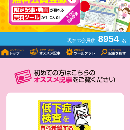
8954
'現在の会員数
名';