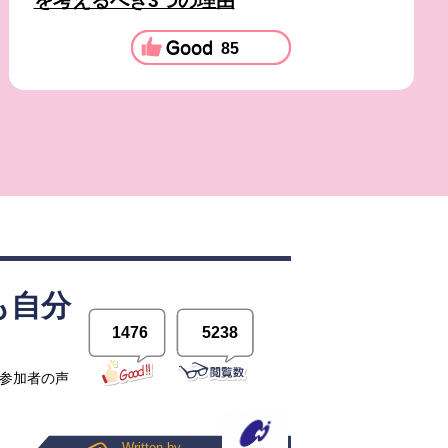
を考えるべき3つの理由
85
も自分
1476
5238
」
の参加者の声
Written by