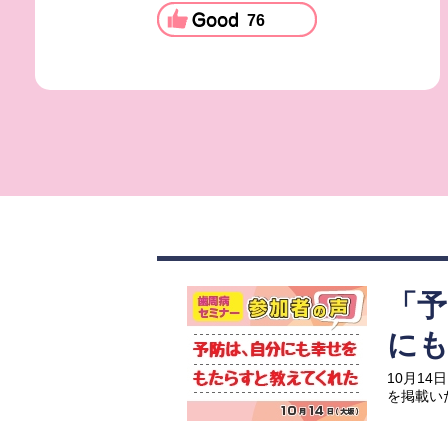
76
「
に
10月1
を掲載い