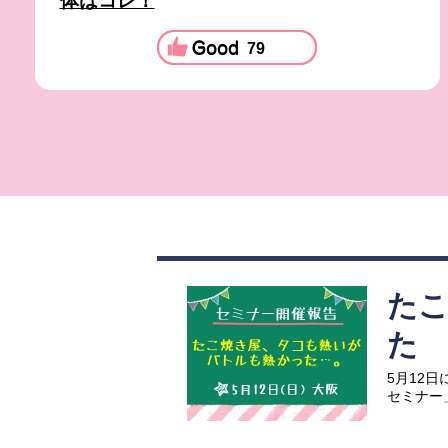
体はコレ！
79
た
た
5月12
セミナー