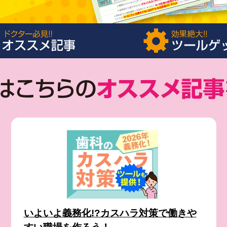
いよいよ義務化!?カスハラ対策で働きや