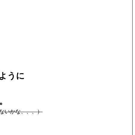
ように
。
ないかな、、、）