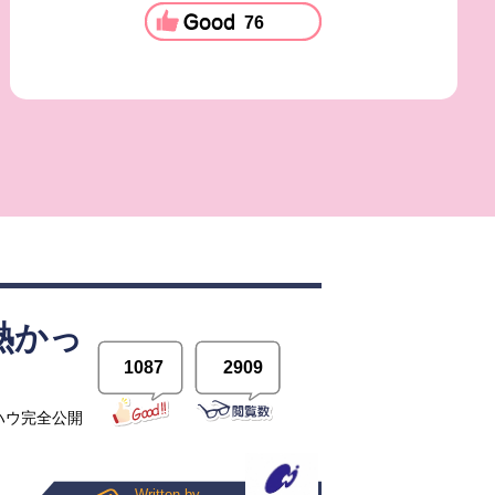
76
熱かっ
1087
2909
ハウ完全公開
Written by