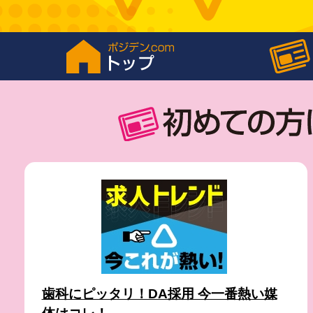
歯科にピッタリ！DA採用 今一番熱い媒