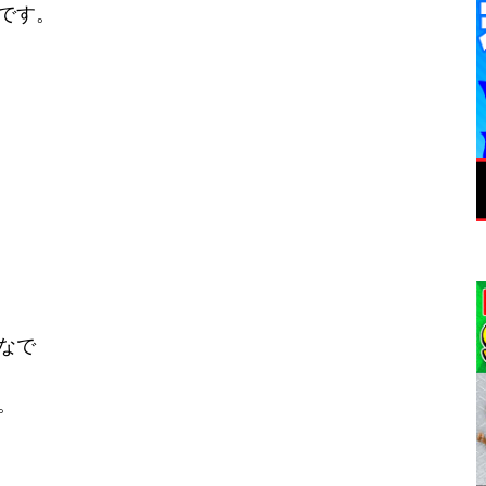
です。
なで
。