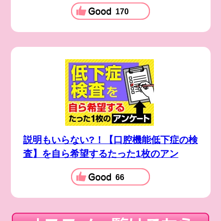
170
説明もいらない?！【口腔機能低下症の検
査】を自ら希望するたった1枚のアン
66