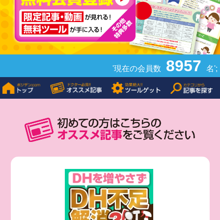
8957
'現在の会員数
名';