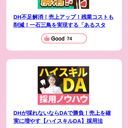
DH不足解消！売上アップ！残業コストも
削減！一石三鳥を実現する「あるスタ
74
DHが採れないならDAで勝負！売上を確
実に増やす【ハイスキルDA】採用法