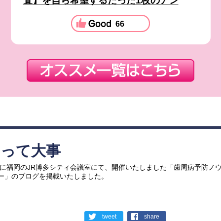
査】を自ら希望するたった1枚のアン
66
アって大事
7日に福岡のJR博多シティ会議室にて、開催いたしました「歯周病予防ノ
ー」のブログを掲載いたしました。
tweet
share