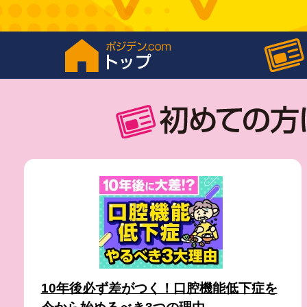
10年後必ず差がつく！口腔機能低下症を