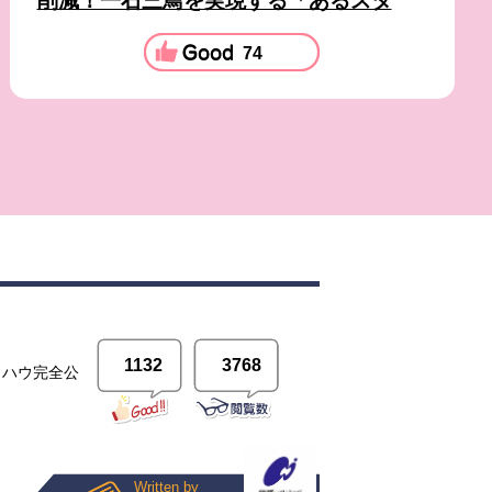
削減！一石三鳥を実現する「あるスタ
74
1132
3768
ウハウ完全公
Written by