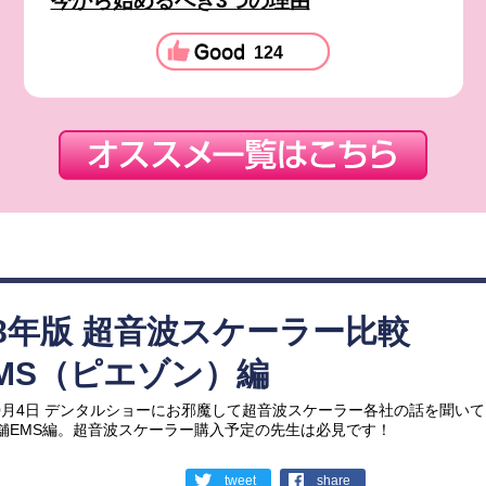
今から始めるべき3つの理由
124
18年版 超音波スケーラー比較
MS（ピエゾン）編
年10月4日 デンタルショーにお邪魔して超音波スケーラー各社の話を聞い
舗EMS編。超音波スケーラー購入予定の先生は必見です！
tweet
share