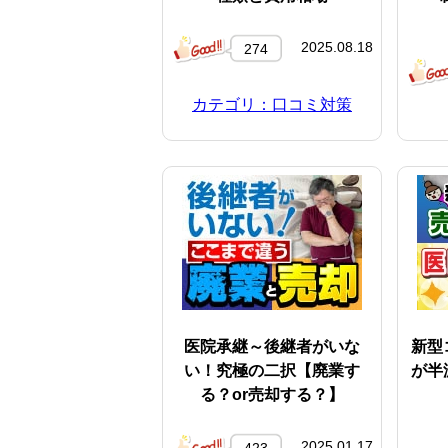
2025.08.18
274
カテゴリ：口コミ対策
医院承継～後継者がいな
新型
い！究極の二択【廃業す
が半
る？or売却する？】
2025.01.17
423