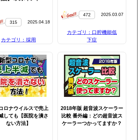
2025.03.07
472
2025.04.18
315
カテゴリ：口腔機能低
カテゴリ：採用
下症
コロナウイルスで売上
2018年版 超音波スケーラー
減しても【医院を潰さ
比較 番外編：どの超音波ス
ない方法】
ケーラーつかってますか？