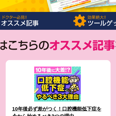
10年後必ず差がつく！口腔機能低下症を