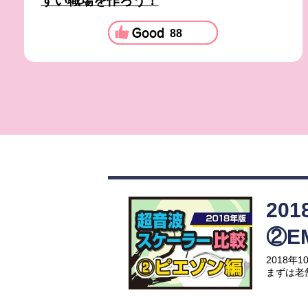
すい職場を作ろう！
88
20
②E
2018
まずは老