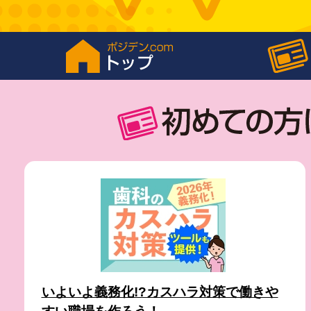
いよいよ義務化!?カスハラ対策で働きや