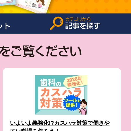
いよいよ義務化!?カスハラ対策で働きや