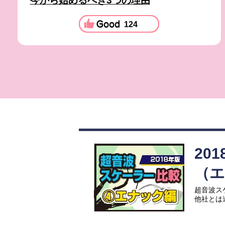
今から始めるべき3つの理由
124
20
（
超音波ス
他社とは