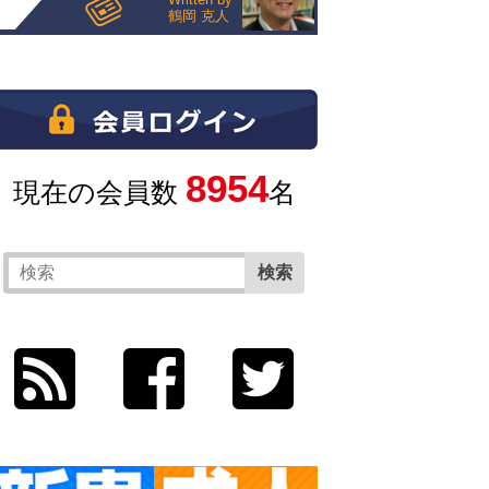
鶴岡 克人
8954
現在の会員数
名