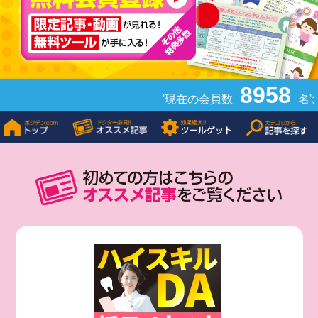
8958
'現在の会員数
名';