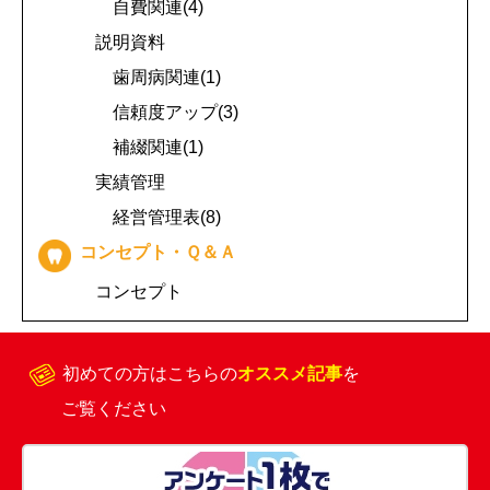
自費関連(4)
説明資料
歯周病関連(1)
信頼度アップ(3)
補綴関連(1)
実績管理
経営管理表(8)
コンセプト・Ｑ＆Ａ
コンセプト
初めての方はこちらの
オススメ記事
を
ご覧ください