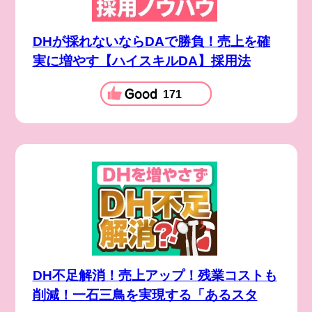
DHが採れないならDAで勝負！売上を確
実に増やす【ハイスキルDA】採用法
171
DH不足解消！売上アップ！残業コストも
削減！一石三鳥を実現する「あるスタ