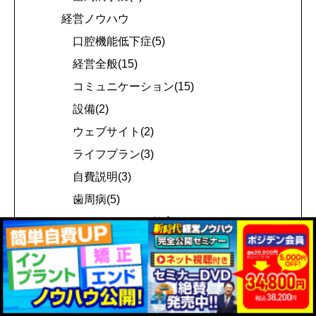
経営ノウハウ
口腔機能低下症(5)
経営全般(15)
コミュニケーション(15)
設備(2)
ウェブサイト(2)
ライフプラン(3)
自費説明(3)
歯周病(5)
マネジメント・教育(5)
採用(16)
接遇(4)
診療室(1)
差別化(12)