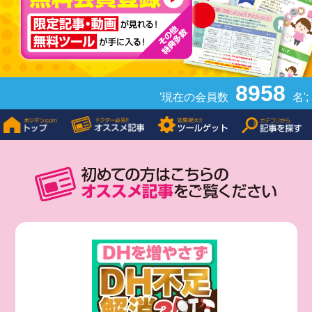
8958
'現在の会員数
名';