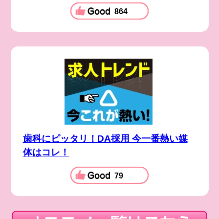
864
歯科にピッタリ！DA採用 今一番熱い媒
体はコレ！
79