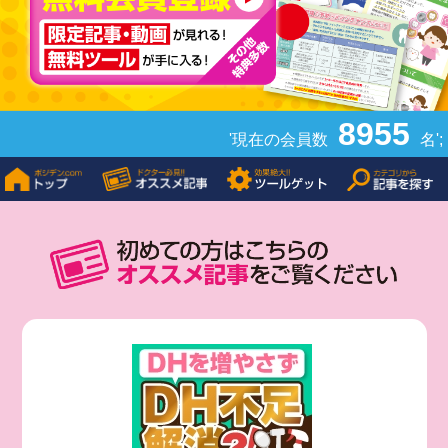
8955
'現在の会員数
名';