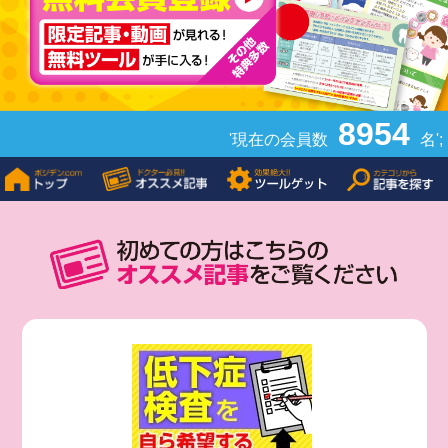
8954
'現在の会員数
名';