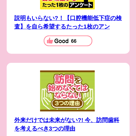
説明もいらない?！【口腔機能低下症の検
査】を自ら希望するたった1枚のアン
66
外来だけでは未来がない?! 今、訪問歯科
を考えるべき3つの理由