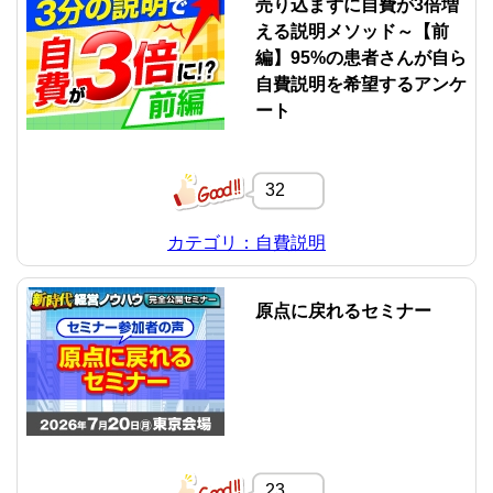
売り込まずに自費が3倍増
える説明メソッド～【前
編】95%の患者さんが自ら
自費説明を希望するアンケ
ート
32
カテゴリ：自費説明
原点に戻れるセミナー
23