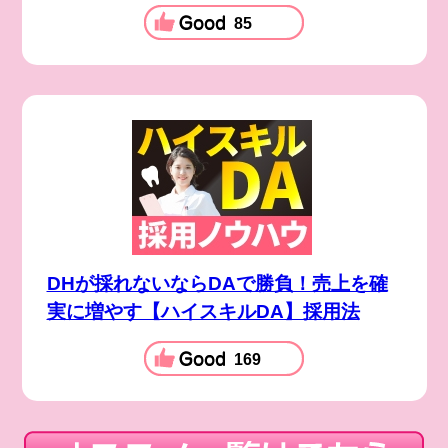
85
DHが採れないならDAで勝負！売上を確
実に増やす【ハイスキルDA】採用法
169